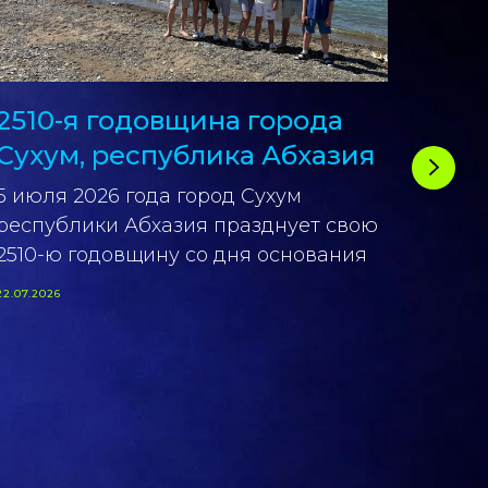
2510-я годовщина города
ОТК
Сухум, республика Абхазия
лет
акр
5 июля 2026 года город Сухум
рол
республики Абхазия празднует свою
2510-ю годовщину со дня основания
Спор
набо
22.07.2026
рок-н
26.06.20