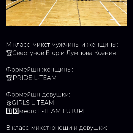
М класс-микст мужчины и женщины:
🏆Свергунов Егор и Лумпова Ксения
Формейшн женщины:
🏆PRIDE L-TEAM
Формейшн девушки:
🥉GIRLS L-TEAM
1️⃣3️⃣место L-TEAM FUTURE
В класс-микст юноши и девушки: