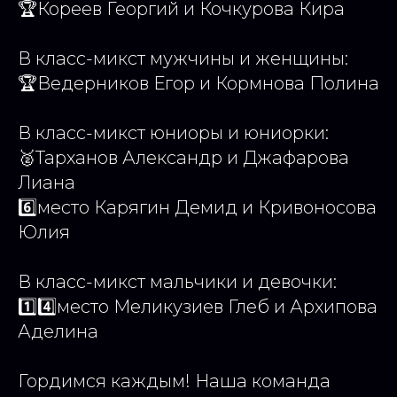
🏆Кореев Георгий и Кочкурова Кира
В класс-микст мужчины и женщины:
🏆Ведерников Егор и Кормнова Полина
В класс-микст юниоры и юниорки:
🥈Тарханов Александр и Джафарова
Лиана
6️⃣место Карягин Демид и Кривоносова
Юлия
В класс-микст мальчики и девочки:
1️⃣4️⃣место Меликузиев Глеб и Архипова
Аделина
Гордимся каждым! Наша команда