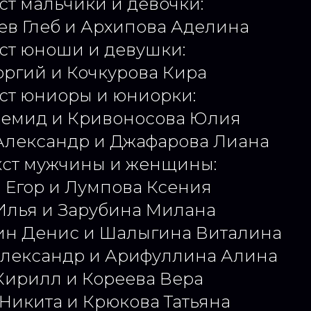
ст мальчики и девочки:
ев Глеб и Архипова Аделина
ст юноши и девушки:
оргий и Кочкурова Кира
ст юниоры и юниорки:
Демид и Кривоносова Юлия
 Александр и Джафарова Лиана
кст мужчины и женщины:
 Егор и Лумпова Ксения
Илья и Зарубина Милана
лин Денис и Шалыгина Виталина
 Александр и Арифуллина Алина
Кирилл и Кореева Вера
 Никита и Крюкова Татьяна