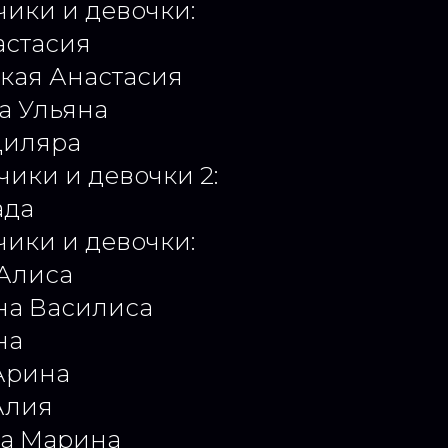
чики и девочки:
астасия
кая Анастасия
а Ульяна
Диляра
чики и девочки 2:
ада
чики и девочки:
 Алиса
на Василиса
на
Арина
Алия
ва Марина