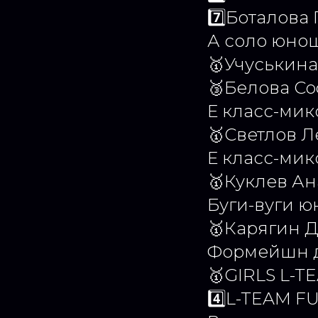
7️⃣Боталова
А соло юно
🥇Учуськин
🥉Белова С
Е класс-мик
🥇Светлов Л
Е класс-мик
🥇Куклев Ан
Буги-вуги ю
🥇Карягин 
Формейшн 
🥇GIRLS L-T
4️⃣L-TEAM F