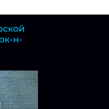
рской
ок-н-