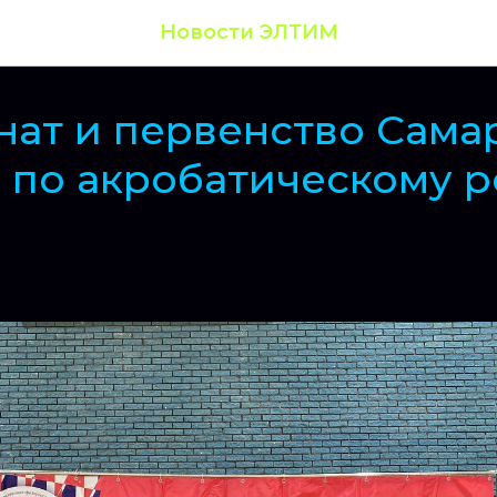
Новости ЭЛТИМ
ат и первенство Сама
 по акробатическому р