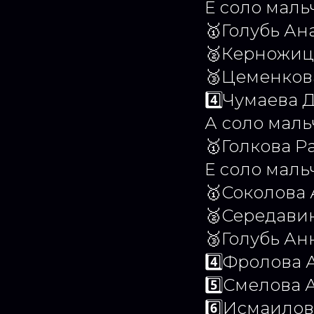
Е соло маль
🥇Голубь Ан
🥈Керножиц
🥉Цеменков
4️⃣Чумаева 
А соло маль
🥇Голкова Р
Е соло маль
🥇Соколова
🥈Середави
🥉Голубь Ан
4️⃣Фролова 
5️⃣Смелова 
6️⃣Исмаило