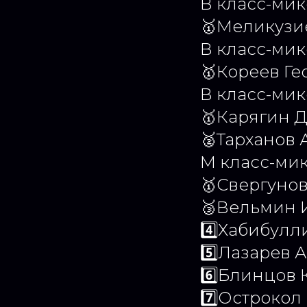
В класс-мик
🥇Меликузи
В класс-мик
🥇Кореев Ге
В класс-мик
🥇Карягин 
🥈Тарханов
М класс-ми
🥇Свергунов
🥉Вельмин 
4️⃣Хабибул
5️⃣Лазарев
6️⃣Блинцов 
7️⃣Острокол