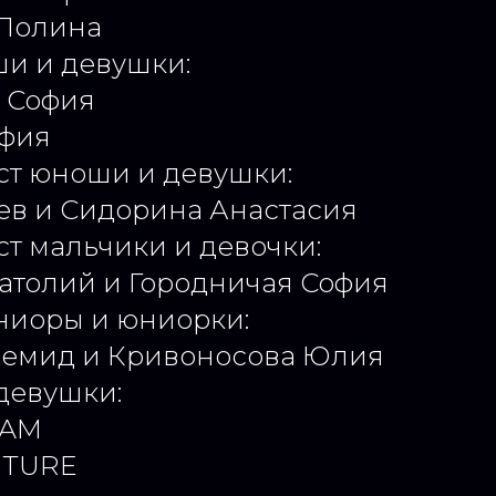
 Полина
ши и девушки:
а София
офия
ст юноши и девушки:
ев и Сидорина Анастасия
ст мальчики и девочки:
атолий и Городничая София
ниоры и юниорки:
Демид и Кривоносова Юлия
девушки:
EAM
UTURE